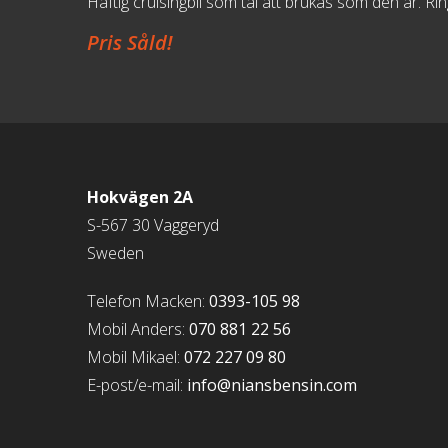
Häftig cruisingbil som tål att brukas som den är. Rin
Pris Såld!
Hokvägen 2A
S-567 30 Vaggeryd
Sweden
Telefon Macken:
0393-105 98
Mobil Anders:
070 881 22 56
Mobil Mikael:
072 227 09 80
E-post/e-mail:
info@niansbensin.com