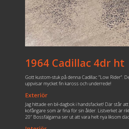
1964 Cadillac 4dr ht
Gott kustom-stuk på denna Cadillac ”Low Rider”. De
uppvisar mycket fin kaross och underrede!
Exteriör
Jag hittade en bil-dagbok i handsfacket! Där står at
kofångare som är fina för sin ålder. Listverket är rik
20″ Bossfälgarna ser ut att vara helt nya liksom dä
Interiör