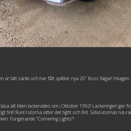
n är lätt sänkt och har fått splitter nya 20″ Boss fälgar! Intag
t läsa att bilen lackerades om i Oktober 1992! Lackeringen ger for
tigt fint! Runt rutorna sitter det tight och fint. Sidorutornas rut
cken. Fungerande ”Cornering Lights”!