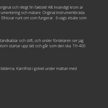
al och riktigt fin faktiskt! Allt invändigt krom är
nstrumentering och mätare. Original instrumentbräda
al. Elhissar runt om som fungerar. 6-vägs elsäte som
ändkablar och stift, och under fördelaren ser jag
otorn startar upp lätt och går som den ska. TH-400
 bilderna. Kärnfrisk i golvet under mattan med