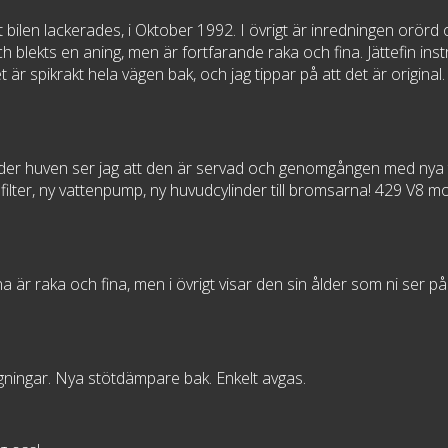
n lackerades, i Oktober 1992. I övrigt är inredningen orörd origin
och blekts en aning, men är fortfarande raka och fina. Jättefin i
t är spikrakt hela vägen bak, och jag tippar på att det är origin
nder huven ser jag att den är servad och genomgången med nya t
filter, ny vattenpump, ny huvudcylinder till bromsarna! 429 V8 m
 är raka och fina, men i övrigt visar den sin ålder som ni ser på
lagningar. Nya stötdämpare bak. Enkelt avgas.