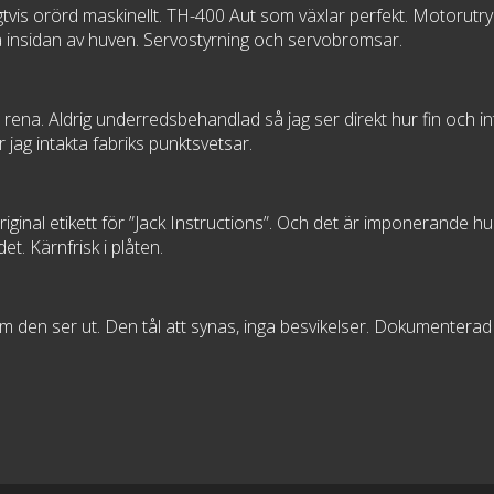
ligtvis orörd maskinellt. TH-400 Aut som växlar perfekt. Motorut
på insidan av huven. Servostyrning och servobromsar.
t rena. Aldrig underredsbehandlad så jag ser direkt hur fin och int
jag intakta fabriks punktsvetsar.
iginal etikett för ”Jack Instructions”. Och det är imponerande hur
et. Kärnfrisk i plåten.
 den ser ut. Den tål att synas, inga besvikelser. Dokumenterad Ca