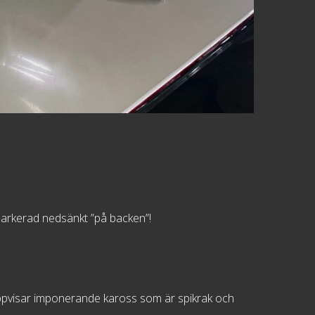
r parkerad nedsänkt ”på backen”!
n uppvisar imponerande kaross som är spikrak och