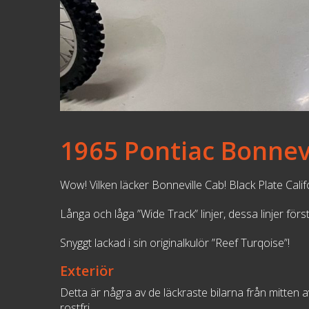
1965 Pontiac Bonnevi
Wow! Vilken läcker Bonneville Cab! Black Plate Califo
Långa och låga ”Wide Track” linjer, dessa linjer för
Snyggt lackad i sin originalkulör ”Reef Turqoise”!
Exteriör
Detta är några av de läckraste bilarna från mitten 
rostfri.