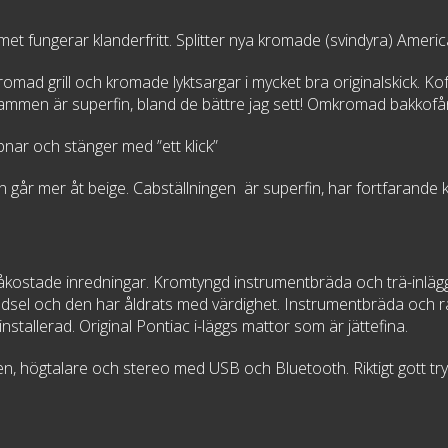
et fungerar klanderfritt. Splitter nya kromade (svindyra) Americ
romad grill och kromade lyktsargar i mycket bra originalskick. K
stammen är superfin, bland de bättre jag sett! Omkromad bakkof
ppnar och stänger med ”ett klick”
utan går mer åt beige. Cabställningen är superfin, har fortfarande
åkostade inredningar. Kromtyngd instrumentbräda och trä-inlägg 
dsel och den har åldrats med värdighet. Instrumentbräda och ra
stallerad. Original Pontiac i-läggs mattor som är jättefina.
en, högtalare och stereo med USB och Bluetooth. Riktigt gott try