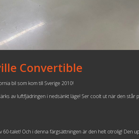
lle Convertible
rnia bil som kom till Sverige 2010!
stärks av luftfjädringen i nedsänkt läge! Ser coolt ut när den stå
av 60-talet! Och i denna färgsättningen är den helt otrolig! De