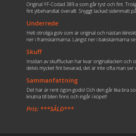
Original YF-Codad 389:a som går tyst och fint. Tro
fint ytbehandlat överallt. Snyggt lackad sidenmatt 
Underrede
Helt otroliga golv som är original och nästan klinisk
ner i framskärmarna. Längst ner i bakskärmarna ser 
Skuff
Insidan av skuffluckan har kvar originallacken och or
delvis mycket fint bevarad, det är inte ofta man ser d
Sammanfattning
Det här är rent ögon-godis! Och den går lika bra som
knutna till bilen finns och ingår i köpet!
Pris: ***SÅLD***