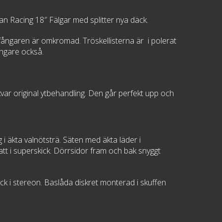
an Racing 18″ Fälgar med splitter nya däck.
ofångaren är omkromad. Tröskellisterna är i polerat
ångare också.
 kvar original ytbehandling. Den går perfekt upp och
i äkta valnötsträ. Säten med äkta läder i
tt i superskick. Dörrsidor fram och bak snyggt
ck i stereon. Baslåda diskret monterad i skuffen