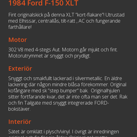
1984 Ford F-150 XLT
Fint originalskick på denna XLT ”kort-flakare”! Utrustad
med Elhissar, centrallås, tilt-ratt , AC och fungerande
farthållare!
Motor
302 V8 med 4-stegs Aut. Motorn går mjukt och fint.
Motorutrymmet är snyggt och prydligt.
Exteriör
Snyggt och smakfullt lackerad i silvermetallic. En äldre
lackering där någon mindre blåsa förekommer. Original
kofångare med sk ”step bumper” bak. Originalhjulen
sitter fortfarande kvar, det är inte ofta man ser det. Rak
och fin Tailgate med snyggt integrerade FORD-
bokstäver.
Interiör
Sätet är omklätt i plysch/vinyl. I övrigt är inredningen