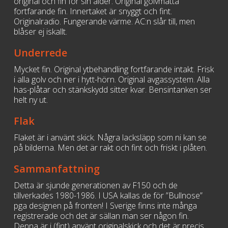
original och fin för sin ålder. Original golvmatta
fortfarande fin. Innertaket är snyggt och fint.
Originalradio. Fungerande värme. AC:n slår till, men
blåser ej iskallt.
Underrede
Mycket fin. Original ytbehandling fortfarande intakt. Frisk
i alla golv och ner i hytt-hörn. Original avgassystem. Alla
has-plåtar och stänkskydd sitter kvar. Bensintanken ser
helt ny ut.
Flak
Flaket är i använt skick. Några lacksläpp som ni kan se
på bilderna. Men det är rakt och fint och friskt i plåten.
Sammanfattning
Detta är sjunde generationen av F150 och de
tillverkades 1980-1986. I USA kallas de för ”Bullnose”
pga designen på fronten! I Sverige finns inte många
registrerade och det är sällan man ser någon fin.
Denna är i (fint) använt originalskick och det är precis