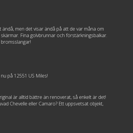
alt ändå, men det visar ändå på att de var måna om
ch skärmar. Fina golvbrunnar och förstärkningsbalkar.
a bromsslangar!
r nu på 12551 US Miles!
inal är alltid bättre än renoverat, så enkelt är det!
uvad Chevelle eller Camaro? Ett uppsvetsat objekt,