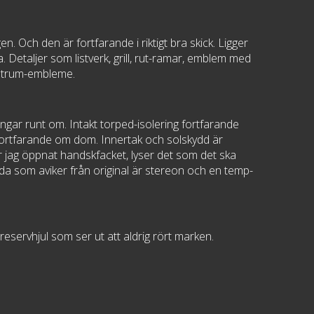
n. Och den är fortfarande i riktigt bra skick. Ligger
 Detaljer som listverk, grill, rut-ramar, emblem med
centrum-embleme.
rgångar runt om. Intakt torped-isolering fortfarande
 fortfarande om dom. Innertak och solskydd är
När jag öppnat handskfacket, lyser det som det ska
da som aviker från original är stereon och en temp-
 reservhjul som ser ut att aldrig rört marken.