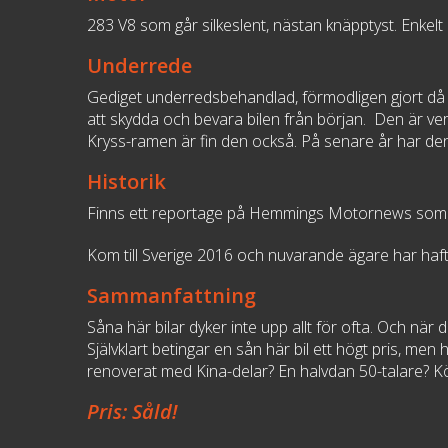
283 V8 som går silkeslent, nästan knäpptyst. Enkel
Underrede
Gediget underredsbehandlad, förmodligen gjort då d
att skydda och bevara bilen från början. Den är verk
Kryss-ramen är fin den också. På senare år har de
Historik
Finns ett reportage på Hemmings Motornews som s
Kom till Sverige 2016 och nuvarande ägare har haf
Sammanfattning
Såna här bilar dyker inte upp allt för ofta. Och när
Självklart betingar en sån här bil ett högt pris, m
renoverat med Kina-delar? En halvdan 50-talare? Köp
Pris: Såld!