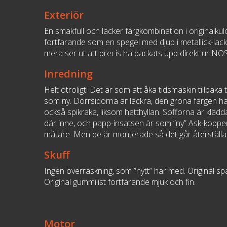
Exteriör
En smakfull och läcker färgkombination i originalkulö
fortfarande som en spegel med djup i metallick-lack
mera ser ut att precis ha packats upp direkt ur NOS
Inredning
Helt otroligt! Det är som att åka tidsmaskin tillbaka 
som ny. Dörrsidorna är läckra, den gröna färgen ha
också spikraka, liksom hatthyllan. Sofforna är klädda
där inne, och papp-insatsen är som ”ny” Ask-koppen
mätare. Men de är monterade så det går återställa
Skuff
Ingen överraskning, som ”nytt” här med. Original spat
Original gummilist fortfarande mjuk och fin.
Motor