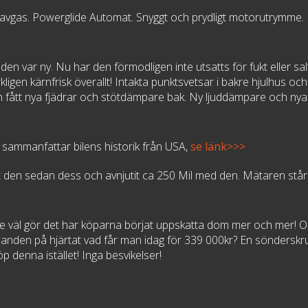
t avgas. Powerglide Automat. Snyggt och prydligt motorutrymme.
en var ny. Nu har den förmodligen inte utsatts för fukt eller s
ligen kärnfrisk överallt! Intakta punktsvetsar i bakre hjulhus o
n fått nya fjädrar och stötdämpare bak. Ny ljuddämpare och ny
ammanfattar bilens historik från USA,
se länk>>>
t den sedan dess och avnjutit ca 250 Mil med den. Mätaren stå
 de väl gör det har köparna börjat uppskatta dom mer och mer! Orig
en handen på hjärtat vad får man idag för 339 000kr? En sönderskr
 denna istället! Inga besvikelser!