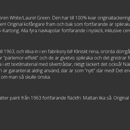
ren White/Laurel Green. Den har till 100% kvar originallackeringe
en! Original kofångare fram och bak som fortfarande är spikraka.
-Kartong. Alla fyra navkapslar fortfarande i nyskick, inklusive 
till 1963, och kliva in i en fabriksny bil! Kliniskt rena, orörda dör
r ”pärlemor-effekt” och de är givetvis spikraka och det gnistrar
 i ett textilmaterial med silvertrådar, riktigt läckert det också! 
 är garanterat aldrig använd, där är som ”nytt” där med! Det en
 om man så skulle önska.
ter paint från 1963 fortfarande fläckfri. Mattan lika så. Original