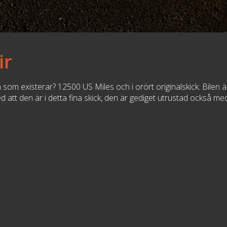
ir
om existerar? 12500 US Miles och i orört originalskick. Bilen är
d att den är i detta fina skick, den är gediget utrustad också me