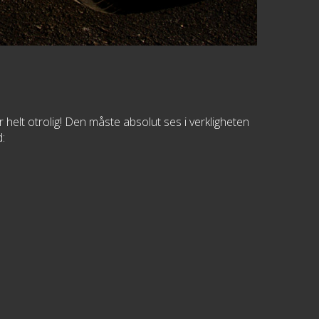
 helt otrolig! Den måste absolut ses i verkligheten
d: