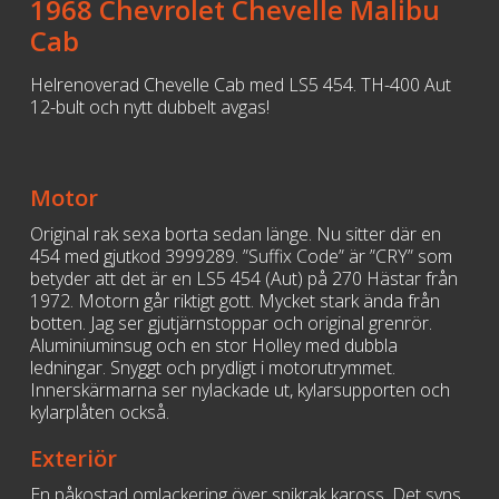
1968 Chevrolet Chevelle Malibu
Cab
Helrenoverad Chevelle Cab med LS5 454. TH-400 Aut
12-bult och nytt dubbelt avgas!
Motor
Original rak sexa borta sedan länge. Nu sitter där en
454 med gjutkod 3999289. ”Suffix Code” är ”CRY” som
betyder att det är en LS5 454 (Aut) på 270 Hästar från
1972. Motorn går riktigt gott. Mycket stark ända från
botten. Jag ser gjutjärnstoppar och original grenrör.
Aluminiuminsug och en stor Holley med dubbla
ledningar. Snyggt och prydligt i motorutrymmet.
Innerskärmarna ser nylackade ut, kylarsupporten och
kylarplåten också.
Exteriör
En påkostad omlackering över spikrak kaross. Det syns