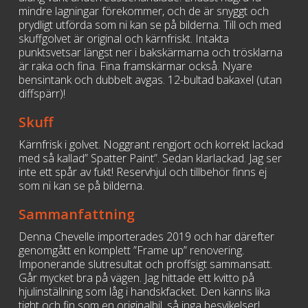
mindre lagningar förekommer, och de är snyggt och
prydligt utförda som ni kan se på bilderna. Till och med
skuffgolvet är original och kärnfriskt. Intakta
punktsvetsar längst ner i bakskärmarna och trösklarna
är raka och fina. Fina framskärmar också. Nyare
bensintank och dubbelt avgas. 12-bultad bakaxel (utan
diffspärr)!
Skuff
Kärnfrisk i golvet. Noggrant rengjort och korrekt lackad
med så kallad” Spatter Paint”. Sedan klarlackad. Jag ser
inte ett spår av fukt! Reservhjul och tillbehör finns ej
som ni kan se på bilderna.
Sammanfattning
Denna Chevelle importerades 2019 och har därefter
genomgått en komplett ”Frame up” renovering.
Imponerande slutresultat och proffsigt sammansatt.
Går mycket bra på vägen. Jag hittade ett kvitto på
hjulinställning som låg i handskfacket. Den känns lika
tight och fin som en originalbil, så inga besvikelser!