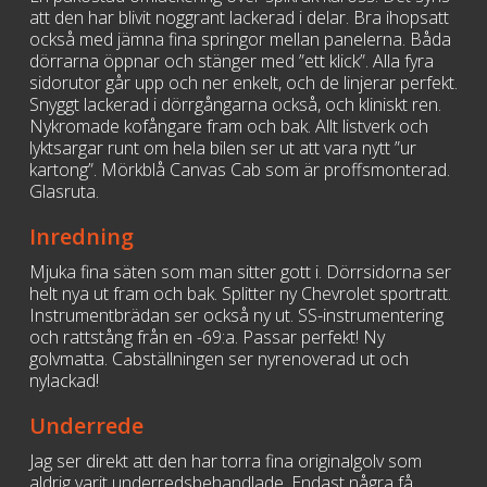
att den har blivit noggrant lackerad i delar. Bra ihopsatt
också med jämna fina springor mellan panelerna. Båda
dörrarna öppnar och stänger med ”ett klick”. Alla fyra
sidorutor går upp och ner enkelt, och de linjerar perfekt.
Snyggt lackerad i dörrgångarna också, och kliniskt ren.
Nykromade kofångare fram och bak. Allt listverk och
lyktsargar runt om hela bilen ser ut att vara nytt ”ur
kartong”. Mörkblå Canvas Cab som är proffsmonterad.
Glasruta.
Inredning
Mjuka fina säten som man sitter gott i. Dörrsidorna ser
helt nya ut fram och bak. Splitter ny Chevrolet sportratt.
Instrumentbrädan ser också ny ut. SS-instrumentering
och rattstång från en -69:a. Passar perfekt! Ny
golvmatta. Cabställningen ser nyrenoverad ut och
nylackad!
Underrede
Jag ser direkt att den har torra fina originalgolv som
aldrig varit underredsbehandlade. Endast några få