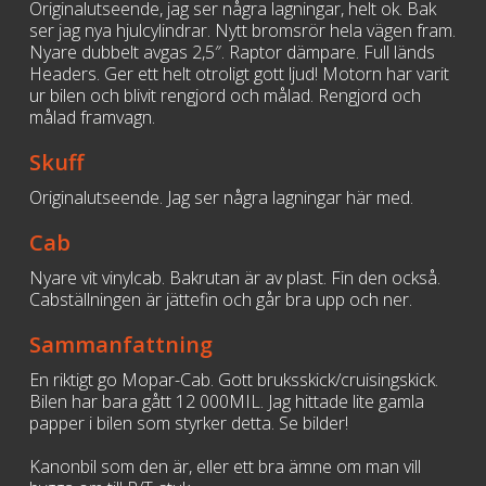
Originalutseende, jag ser några lagningar, helt ok. Bak
ser jag nya hjulcylindrar. Nytt bromsrör hela vägen fram.
Nyare dubbelt avgas 2,5″. Raptor dämpare. Full länds
Headers. Ger ett helt otroligt gott ljud! Motorn har varit
ur bilen och blivit rengjord och målad. Rengjord och
målad framvagn.
Skuff
Originalutseende. Jag ser några lagningar här med.
Cab
Nyare vit vinylcab. Bakrutan är av plast. Fin den också.
Cabställningen är jättefin och går bra upp och ner.
Sammanfattning
En riktigt go Mopar-Cab. Gott bruksskick/cruisingskick.
Bilen har bara gått 12 000MIL. Jag hittade lite gamla
papper i bilen som styrker detta. Se bilder!
Kanonbil som den är, eller ett bra ämne om man vill