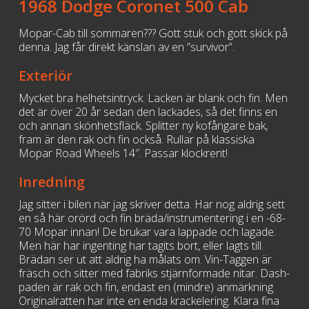
1968 Dodge Coronet 500 Cab
Mopar-Cab till sommaren??? Gott stuk och gott skick på
denna. Jag får direkt känslan av en ”survivor”.
Exteriör
Mycket bra helhetsintryck. Lacken är blank och fin. Men
det är över 20 år sedan den lackades, så det finns en
och annan skönhetsfläck. Splitter ny kofångare bak,
fram är den rak och fin också. Rullar på klassiska
Mopar Road Wheels 14″. Passar klockrent!
Inredning
Jag sitter i bilen när jag skriver detta. Har nog aldrig sett
en så här orörd och fin bräda/instrumentering i en -68-
70 Mopar innan! De brukar vara lappade och lagade.
Men här har ingenting har tagits bort, eller lagts till.
Brädan ser ut att aldrig ha målats om. Vin-Taggen är
fräsch och sitter med fabriks stjärnformade nitar. Dash-
paden är rak och fin, endast en (mindre) anmärkning.
Originalratten har inte en enda krackelering. Klara fina