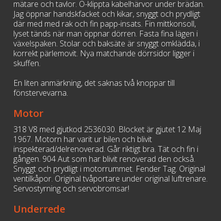
mätare och tavlor. O-klippta kabelhärvor under brädan.
Jag öppnar handskfacket och kikar, snyggt och prydligt
där med med rak och fin papp-insats. Fin mittkonsoll,
lyset tänds när man öppnar dörren. Fasta fina lägen i
växelspaken. Stolar och baksäte är snyggt omklädda, i
korrekt pärlemovit. Nya matchande dörrsidor ligger i
skuffen.
En liten anmärkning, det saknas två knoppar till
fönstervevarna.
Motor
318 V8 med gjutkod 2536030. Blocket är gjutet 12 Maj
1967. Motorn har varit ur bilen och blivit
inspekterad/delrenoverad. Går riktigt bra. Tät och fin i
gången. 904 Aut som har blivit renoverad den också.
Snyggt och prydligt i motorrummet. Fender Tag. Original
ventilkåpor. Original tvåportare under original luftrenare.
Servostyrning och servobromsar!
Underrede