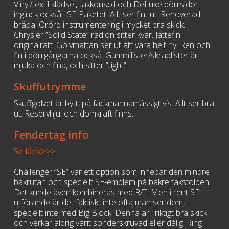
Vinyl/textil klädsel, takkonsoll och DeLuxe dörrsidor
inginck också i SE-Paketet. Allt ser fint ut. Renoverad
bräda. Orörd instrumentering i mycket bra skick.
Chrysler ”Solid State” radion sitter kvar. Jättefin
originalratt. Golvmattan ser ut att vara helt ny. Ren och
fin i dörrgångarna också. Gummilister/skraplister är
mjuka och fina, och sitter ”tight”.
Skuffutrymme
Skuffgolvet är bytt, på fackmannamässigt vis. Allt ser bra
ut. Reservhjul och domkraft finns.
Fendertag info
Se länk>>>
Challenger ”SE” var ett option som innebar den mindre
bakrutan och speciellt SE-emblem på bakre takstolpen.
Det kunde även kombineras med R/T. Men i rent SE-
utförande är det faktiskt inte ofta man ser dom,
speciellt inte med Big Block. Denna är i riktigt bra skick
och verkar aldrig varit sönderskruvad eller dålig. Ring