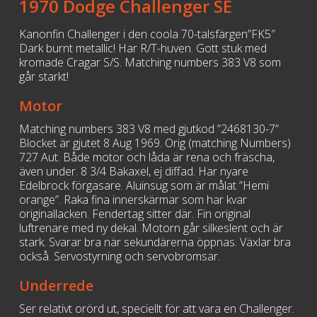
1970 Dodge Challenger SE
Kanonfin Challenger i den coola 70-talsfärgen”FK5″
Dark burnt metallic! Har R/T-huven. Gott stuk med
kromade Cragar S/S. Matching numbers 383 V8 som
går starkt!
Motor
Matching numbers 383 V8 med gjutkod ”2468130-7”
Blocket är gjutet 8 Aug 1969. Orig (matching Numbers)
727 Aut. Både motor och låda är rena och fräscha,
även under. 8 3/4 Bakaxel, ej diffad. Har nyare
Edelbrock förgasare. Aluinsug som är målat ”Hemi
orange”. Raka fina innerskärmar som har kvar
originallacken. Fendertag sitter där. Fin original
luftrenare med ny dekal. Motorn går silkeslent och är
stark. Svarar bra när sekundärerna öppnas. Växlar bra
också. Servostyrning och servobromsar.
Underrede
Ser relativt orörd ut, speciellt för att vara en Challenger.