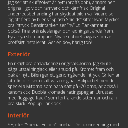
Jag ser att skuffgolvet är bytt (proffsjobb), annars helt
original i golv och ramverk, och kärnfrisk. Original
underredsbehandling har skyddat bilen väl. Vidare ser
jag att flera av bilens ”Splash Shields” sitter kvar. Mycket
bra intryck! Bensintanken ser ”ny” ut. Tankarmatur
också. Fina bränsleslangar och ledningar, ända fram.
Fyra nya stötdämpare. Nyare dubbelt avgas som är
proffsigt installerat. Ger en dov, härlig ton!
Exteriör
En riktigt bra omlackering i originalkulören. Jag skulle
säga utställninglack, eller snudd på. Kromet fram och
bak är nytt. Bilen ger ett genomgående intryck! Grillen är
jättefin och ser ut att vara original. Bakpartiet med de
speciella lyktorna som bara satt på -70:orna, är också i
kanonskick. Dubbla kromade racingspeglar. Utrustad
med ”luggage Rack” som fortfarande sitter där och är i
bra skick. Pop up Tanklock.
Interiör
SE, eller ”Special Edition” innebär DeLuxeinredning med